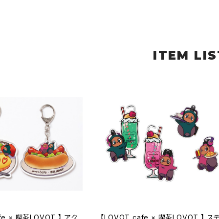
ITEM LIS
fe × 喫茶LOVOT 】 アク
【LOVOT cafe × 喫茶LOVOT 】 ス