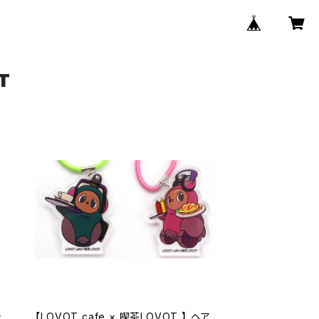
T
テ
【LOVOT cafe × 喫茶LOVOT 】 ヘア